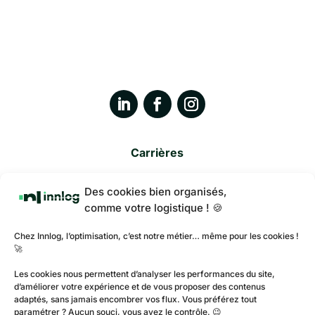
Carrières
Innlog
Des cookies bien organisés,
Contact
comme votre logistique ! 🍪
Mentions légales
Chez Innlog, l’optimisation, c’est notre métier… même pour les cookies !
🚀
Politique de protection des données
Les cookies nous permettent d’analyser les performances du site,
d’améliorer votre expérience et de vous proposer des contenus
Plan du site
adaptés, sans jamais encombrer vos flux. Vous préférez tout
paramétrer ? Aucun souci, vous avez le contrôle. 😉