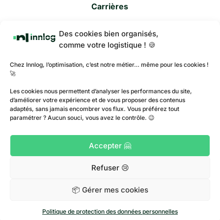
Carrières
Innlog
Des cookies bien organisés,
Contact
comme votre logistique ! 🍪
Mentions légales
Chez Innlog, l’optimisation, c’est notre métier… même pour les cookies !
🚀
Politique de protection des données
Les cookies nous permettent d’analyser les performances du site,
d’améliorer votre expérience et de vous proposer des contenus
Plan du site
adaptés, sans jamais encombrer vos flux. Vous préférez tout
paramétrer ? Aucun souci, vous avez le contrôle. 😉
Politique de cookies
Accepter 🤗
Refuser 😢
📦 Gérer mes cookies
Politique de protection des données personnelles